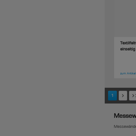
Textilfal
einseiti
zum Artikel
1
Messew
Messewände 