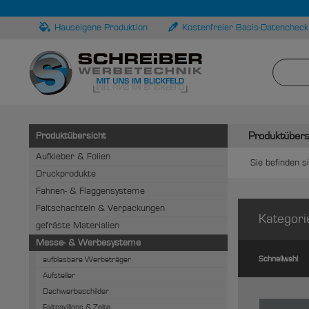
Hauseigene Produktion
Kostenfreier Basis-Datencheck
Produktübers
Produktübersicht
Aufkleber & Folien
Sie befinden si
Druckprodukte
Fahnen- & Flaggensysteme
Faltschachteln & Verpackungen
Kategori
gefräste Materialien
Messe- & Werbesysteme
Schnellwahl
aufblasbare Werbeträger
Aufsteller
Dachwerbeschilder
Faltpavillons & Zelte