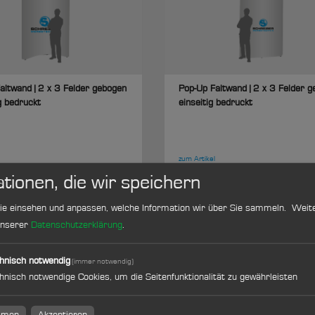
altwand | 2 x 3 Felder gebogen
Pop-Up Faltwand | 2 x 3 Felder ge
ig bedruckt
einseitig bedruckt
zum Artikel
tionen, die wir speichern
ie einsehen und anpassen, welche Information wir über Sie sammeln.
Weite
 unserer
Datenschutzerklärung
.
hnisch notwendig
(immer notwendig)
hnisch notwendige Cookies, um die Seitenfunktionalität zu gewährleisten
altwand | 3 x 3 Felder gerade |
Pop-Up Faltwand | 4 x 3 Felder 
immen
Akzeptieren