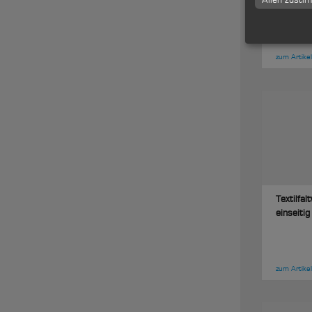
einseiti
zum Artikel
Textilfal
einseiti
zum Artikel