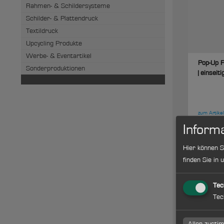
Rahmen- & Schildersysteme
Schilder- & Plattendruck
Textildruck
Upcycling Produkte
Werbe- & Eventartikel
Pop-Up F
Sonderproduktionen
| einseit
zum Artikel
Informa
Hier können S
finden Sie in
Tec
Tec
Pop-Up F
Allen zust