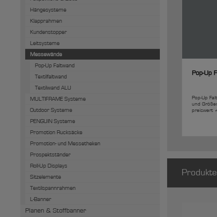
Hängesysteme
Klapprahmen
Kundenstopper
Leitsysteme
Messewände
Pop-Up Faltwand
Pop-Up F
Textilfaltwand
Textilwand ALU
Pop-Up Fa
MULTIFRAME Systeme
und Größen
Outdoor Systeme
preiswert 
PENGUIN Systeme
Promotion Rucksäcke
Promotion- und Messetheken
Prospektständer
Roll-Up Displays
Produkte
Sitzelemente
Textilspannrahmen
L-Banner
Planen & Stoffbanner