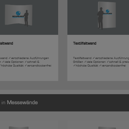
altwand
Textilfaltwand
ltwand ✓verschiedene Ausführungen
Textilfaltwand ✓verschiedene Ausführun
 ✓viele Optionen ✓schnell &
Größen ✓viele Optionen ✓schnell & prei
✓höchste Qualität ✓versandkostenfrei
✓höchste Qualität ✓versandkostenfrei
 in
Messewände