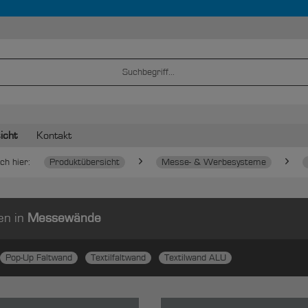
icht
Kontakt
ch hier:
Produktübersicht
Messe- & Werbesysteme
en in
Messewände
Pop-Up Faltwand
Textilfaltwand
Textilwand ALU