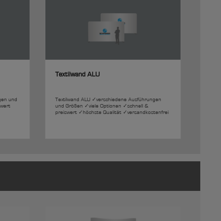
Textilwand ALU
gen und
Textilwand ALU ✓verschiedene Ausführungen
swert
und Größen ✓viele Optionen ✓schnell &
preiswert ✓höchste Qualität ✓versandkostenfrei