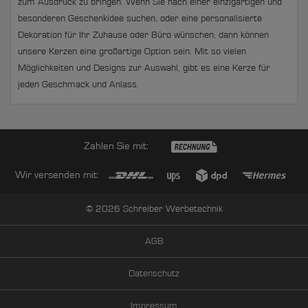
zum Ausdruck zu bringen. Wenn Sie nach einer einzigartigen und
besonderen Geschenkidee suchen, oder eine personalisierte
Dekoration für Ihr Zuhause oder Büro wünschen, dann können
unsere Kerzen eine großartige Option sein. Mit so vielen
Möglichkeiten und Designs zur Auswahl, gibt es eine Kerze für
jeden Geschmack und Anlass.
Zahlen Sie mit:
Wir versenden mit:
© 2026 Schreiber Werbetechnik
AGB
Datenschutz
Impressum