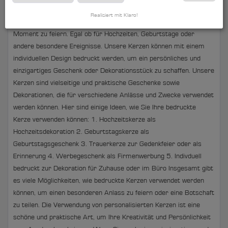
individuell bedruckten Kerzen sind eine einzigartige und kreative
Realisiert mit Klaro!
Möglichkeit, um einen besonderen Anlass oder einen bestimmten
Moment zu feiern. Egal ob für Hochzeiten, Geburtstage oder
andere besondere Ereignisse. Unsere Kerzen können mit einem
individuellen Design bedruckt werden, um ein persönliches und
einzigartiges Geschenk oder Dekorationsstück zu schaffen. Unsere
Kerzen sind vielseitige und praktische Geschenke sowie
Dekorationen, die für verschiedene Anlässe und Zwecke verwendet
werden können. Hier sind einige Ideen, wie Sie Ihre bedruckte
Kerze verwenden können: 1. Hochzeitskerze als
Hochzeitsdekoration 2. Geburtstagskerze als
Geburtstagsgeschenk 3. Trauerkerze zur Gedenkfeier oder als
Erinnerung 4. Werbegeschenk als Firmenwerbung 5. Indivduell
bedruckt zur Dekoration für Zuhause oder im Büro Insgesamt gibt
es viele Möglichkeiten, wie bedruckte Kerzen verwendet werden
können, um einen besonderen Anlass zu feiern oder eine Botschaft
zu teilen. Die Verwendung von personalisierten Kerzen ist eine
schöne und praktische Art, um Ihre Kreativität und Persönlichkeit