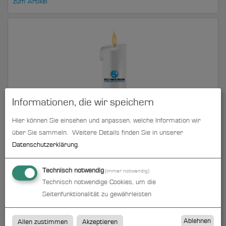
zum Artikel
Informationen, die wir speichern
Hier können Sie einsehen und anpassen, welche Information wir
Kerze | B 8 cm x H 25 cm | rundum bedruckt
über Sie sammeln.
Weitere Details finden Sie in unserer
Datenschutzerklärung
.
zum Artikel
Technisch notwendig
(immer notwendig)
Technisch notwendige Cookies, um die
Seitenfunktionalität zu gewährleisten
Kerzen
Ablehnen
Allen zustimmen
Akzeptieren
Die von Schreiber Werbetechnik aus Künzell/Kreis Fulda