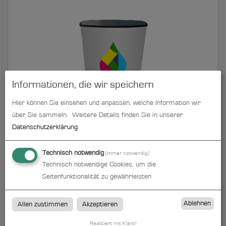
Informationen, die wir speichern
Hier können Sie einsehen und anpassen, welche Information wir
Messetheke ZIPP LED | B 56,5 cm x H 102 cm x T 39,7 cm
über Sie sammeln.
Weitere Details finden Sie in unserer
| bedruckt
Datenschutzerklärung
.
zum Artikel
Technisch notwendig
(immer notwendig)
Technisch notwendige Cookies, um die
Seitenfunktionalität zu gewährleisten
Ablehnen
Allen zustimmen
Akzeptieren
Realisiert mit Klaro!