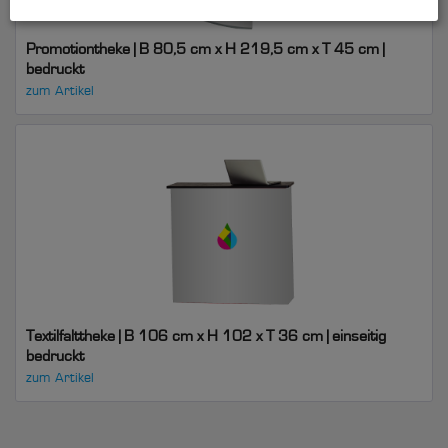
Promotiontheke | B 80,5 cm x H 219,5 cm x T 45 cm |
bedruckt
zum Artikel
Textilfalttheke | B 106 cm x H 102 x T 36 cm | einseitig
bedruckt
zum Artikel