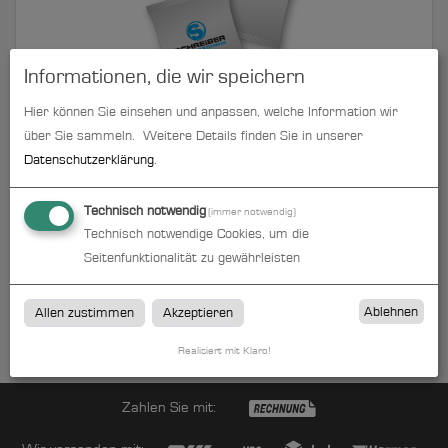
Informationen, die wir speichern
Hier können Sie einsehen und anpassen, welche Information wir
Zuckertüten 4 g | 5,5 cm x 6,0 cm | beidseitig bedruckt
über Sie sammeln.
Weitere Details finden Sie in unserer
Datenschutzerklärung
.
zum Artikel
Technisch notwendig
(immer notwendig)
Technisch notwendige Cookies, um die
Seitenfunktionalität zu gewährleisten
Zuckertüten
Ablehnen
Allen zustimmen
Akzeptieren
Zuckertüten von Schreiber Werbetechnik in Künzell/Kreis Fulda
Realisiert mit Klaro!
Zahlen Sie mit: