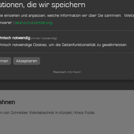
tionen, die wir speichern
ie einsehen und anpassen, welche Information wir über Sie sammeln.
Weite
 unserer
Datenschutzerklärung
.
hnen | ca. 15 cm | beidseitig
hnisch notwendig
(immer notwendig)
hnisch notwendige Cookies, um die Seitenfunktionalität zu gewährleisten
immen
Akzeptieren
Realisiert mit Klaro!
ahnen
n von Schreiber Werbetechnik in Künzell/Kreis Fulda