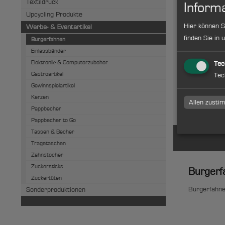
Textildruck
Informa
Upcycling Produkte
Hier können S
Werbe- & Eventartikel
finden Sie in
Burgerfahnen
Burgerfa
Einlassbänder
bedruckt
Elektronik- & Computerzubehör
Tec
Gastroartikel
Tec
Gewinnspielartikel
Kerzen
zum Artikel
Allen zust
Pappbecher
Pappbecher to Go
Tassen & Becher
Tragetaschen
Zahnstocher
Zuckersticks
Burgerf
Zuckertüten
Burgerfahne
Sonderproduktionen