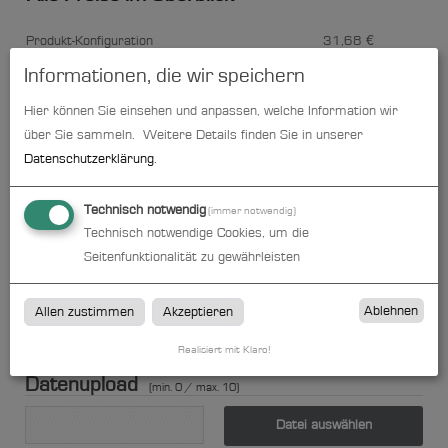
Produkt-Konfiguration
31,68
€
Informationen, die wir speichern
Druckdaten überprüfen
0,00
€
Hier können Sie einsehen und anpassen, welche Information wir
Produktion und Versand
0,00
€
über Sie sammeln.
Weitere Details finden Sie in unserer
Datenschutzerklärung
.
Produktions- und Lieferzeit
0,00
€
Technisch notwendig
(immer notwendig)
Gesamtbetrag (netto)
31,68
€
Technisch notwendige Cookies, um die
Seitenfunktionalität zu gewährleisten
zzgl. 19% MwSt.
6,02
€
Ablehnen
Gesamtbetrag (brutto)
37,70
€
Allen zustimmen
Akzeptieren
Realisiert mit Klaro!
Datenupload
(min. 0 / max. 10)
Datei auswählen